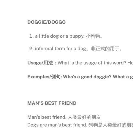
DOGGIE/DOGGO
a little dog or a puppy. 小狗狗。
informal term for a dog。非正式的用于。
Usage/用法：
What is the usage of this word
Examples/例句: Who’s a good doggie? What a go
MAN’S BEST FRIEND
Man’s best friend. 人类最好的朋友
Dogs are man’s best friend. 狗狗是人类最好的