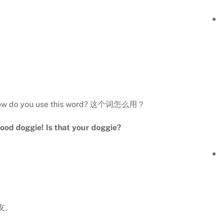
? How do you use this word? 这个词怎么用？
od doggie! Is that your doggie?
朋友。