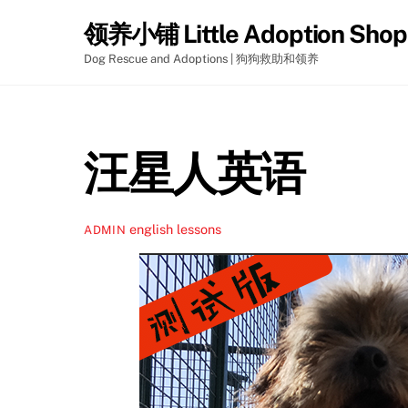
Skip
领养小铺 Little Adoption Shop
to
content
Dog Rescue and Adoptions | 狗狗救助和领养
汪星人英语
english lessons
ADMIN