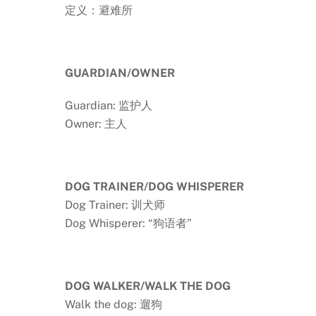
定义：避难所
GUARDIAN
/OWNER
Guardian: 监护人
Owner: 主人
DOG TRAINER/DOG WHISPERER
Dog Trainer: 训犬师
Dog Whisperer: “狗语者”
DOG WALKER/WALK THE DOG
Walk the dog: 遛狗